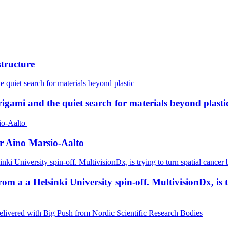
structure
igami and the quiet search for materials beyond plasti
er Aino Marsio-Aalto
a a Helsinki University spin-off. MultivisionDx, is try