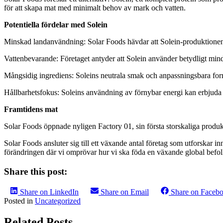
för att skapa mat med minimalt behov av mark och vatten.
Potentiella fördelar med Solein
Minskad landanvändning: Solar Foods hävdar att Solein-produktionen kr
Vattenbevarande: Företaget antyder att Solein använder betydligt mindr
Mångsidig ingrediens: Soleins neutrala smak och anpassningsbara form gö
Hållbarhetsfokus: Soleins användning av förnybar energi kan erbjuda
Framtidens mat
Solar Foods öppnade nyligen Factory 01, sin första storskaliga produkt
Solar Foods ansluter sig till ett växande antal företag som utforskar i
förändringen där vi omprövar hur vi ska föda en växande global befo
Share this post:
Share on LinkedIn
Share on Email
Share on Faceb
Posted in
Uncategorized
Related Posts