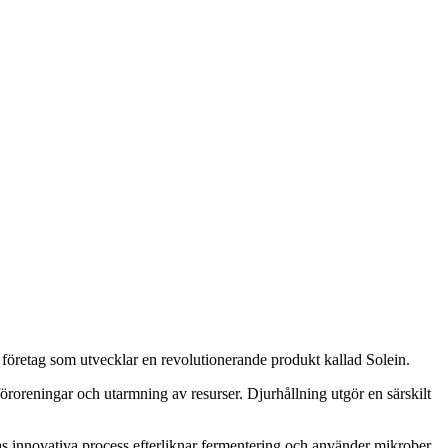
t företag som utvecklar en revolutionerande produkt kallad Solein.
föroreningar och utarmning av resurser. Djurhållning utgör en särskilt
ras innovativa process efterliknar fermentering och använder mikrober