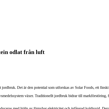
in odlat från luft
t jordbruk. Det är den potential som utforskas av Solar Foods, ett finsk
smedelssystem växer. Traditionellt jordbruk bidrar till markförstöring, 
produceras med hjälp av förnybar elektricitet och infångad koldioxid. De