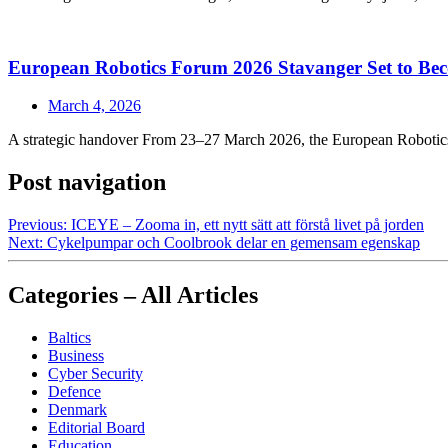
European Robotics Forum 2026 Stavanger Set to Bec
March 4, 2026
A strategic handover From 23–27 March 2026, the European Robotics Fo
Post navigation
Previous:
ICEYE – Zooma in, ett nytt sätt att förstå livet på jorden
Next:
Cykelpumpar och Coolbrook delar en gemensam egenskap
Categories – All Articles
Baltics
Business
Cyber Security
Defence
Denmark
Editorial Board
Education