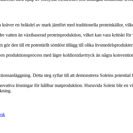
äver en bråkdel av mark jämfört med traditionella proteinkällor, vilket
e vatten än växtbaserad proteinproduktion, vilket kan vara kritiskt för 
r den till ett potentiellt sömlöst tillägg till olika livsmedelsprodukter
 en produktionsprocess med lägre koldioxidavtryck än några konventione
ionsanläggning. Detta steg syftar till att demonstrera Soleins potential
nnovativa lösningar för hållbar matproduktion. Huruvida Solein blir en v
lkning.
ook