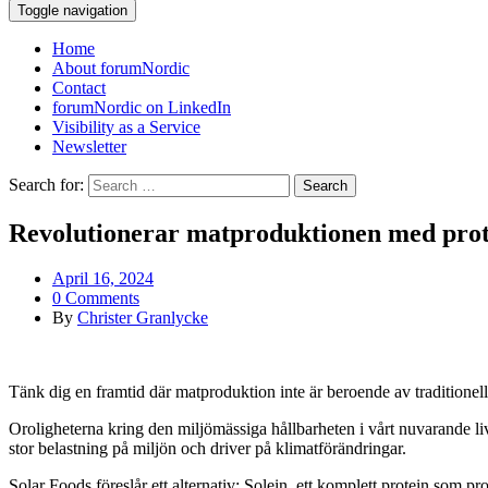
Toggle navigation
Home
About forumNordic
Contact
forumNordic on LinkedIn
Visibility as a Service
Newsletter
Search for:
Revolutionerar matproduktionen med prote
April 16, 2024
0 Comments
By
Christer Granlycke
Tänk dig en framtid där matproduktion inte är beroende av traditionell
Oroligheterna kring den miljömässiga hållbarheten i vårt nuvarande liv
stor belastning på miljön och driver på klimatförändringar.
Solar Foods föreslår ett alternativ: Solein, ett komplett protein som 